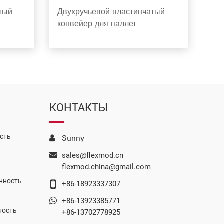
тый
Двухручьевой пластинчатый
конвейер для паллет
КОНТАКТЫ
сть
Sunny
sales@flexmod.cn
flexmod.china@gmail.com
нность
+86-18923337307
+86-13923385771
ность
+86-13702778925