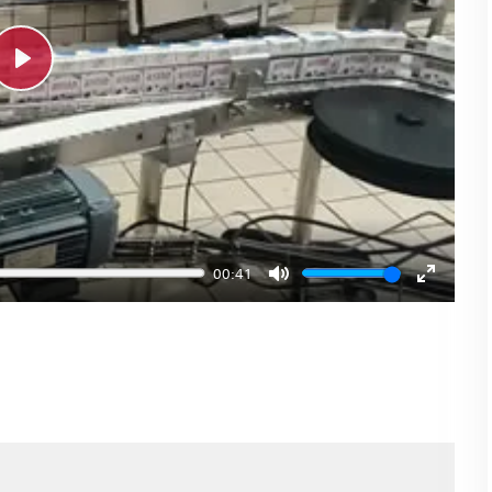
Play
00:41
Mute
Enter
fullscre