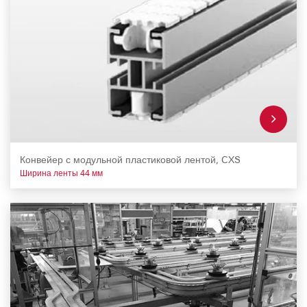
Конвейер с модульной пластиковой лентой, CXS
Ширина ленты 44 мм