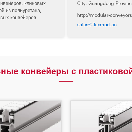
онвейеров, клиновых
City, Guangdong Provinc
ой из полиуретана,
http://modular-conveyors
овых конвейеров
sales@flexmod.cn
ные конвейеры с пластиково