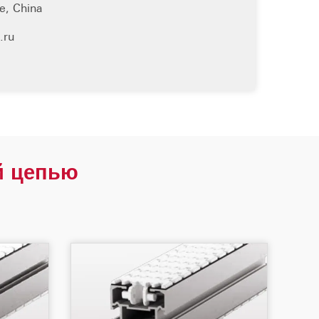
e, China
.ru
й цепью